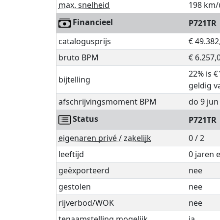
max. snelheid
198 km/
Financieel
P721TR
catalogusprijs
€ 49.382
bruto BPM
€ 6.257,
22% is €
bijtelling
geldig v
afschrijvingsmoment BPM
do 9 jun
Status
P721TR
eigenaren privé / zakelijk
0 / 2
leeftijd
0 jaren
geëxporteerd
nee
gestolen
nee
rijverbod/WOK
nee
tenaamstelling mogelijk
ja