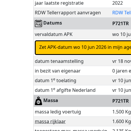
jaar laatste registratie
2022
RDW Tellerrapport aanvragen
RDW Tel
Datums
P721TR
vervaldatum APK
wo 10 ju
Zet APK-datum wo 10 jun 2026 in mijn a
datum tenaamstelling
vr 18 no
in bezit van eigenaar
0 jaren
e
datum 1
toelating
vr 10 ju
e
datum 1
afgifte Nederland
vr 10 ju
Massa
P721TR
massa ledig voertuig
1.500 Kg
massa rijklaar
1.600 Kg
toegestane max. massa voertuig
2.135 Kg