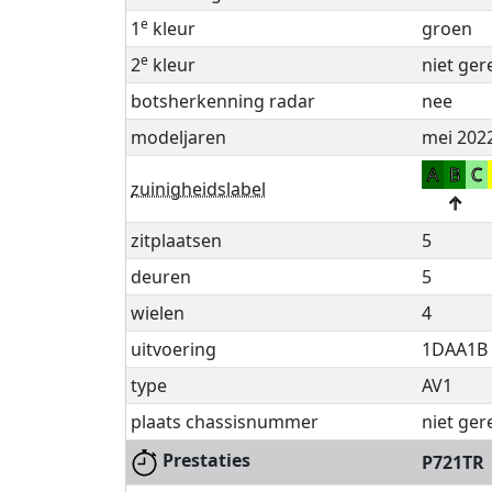
e
1
kleur
groen
e
2
kleur
niet ger
botsherkenning radar
nee
modeljaren
mei 2022
A
B
C
zuinigheidslabel
↑
zitplaatsen
5
deuren
5
wielen
4
uitvoering
1DAA1B
type
AV1
plaats chassisnummer
niet ger
Prestaties
P721TR