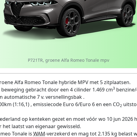
P721TR, groene Alfa Romeo Tonale mpv
roene Alfa Romeo Tonale hybride MPV met 5 zitplaatsen.
3
 beweging gebracht door een 4 cilinder 1.469 cm
benzine/
n automatische 7 v. versnellingsbak .
00km (1:16,1) , emissiecode Euro 6/Euro 6 en een CO
uitsto
2
 Nederland op kenteken gezet en moet vóór wo 10 jun 2026 
 het laatst van eigenaar gewisseld.
Romeo Tonale is
WAM
-verzekerd en mag tot 2.135 kg belast