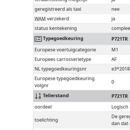
geregistreerd als taxi
nee
WAM
verzekerd
ja
status kentekening
complee
Typegoedkeuring
P721TR
Europese voertuigcategorie
M1
Europees carrosserietype
AF
NL typegoedkeuringsnr
e3*2018
Europese typegoedkeuring
0
volgnr
Tellerstand
P721TR
oordeel
Logisch
De gereg
toelichting
dan dat 