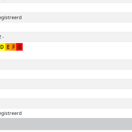
egistreerd
 -
D
E
F
G
egistreerd