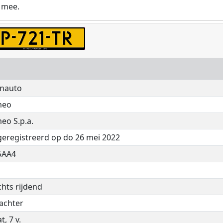
 mee.
nauto
meo
eo S.p.a.
geregistreerd op do 26 mei 2022
5AA4
chts rijdend
achter
, 7 v.