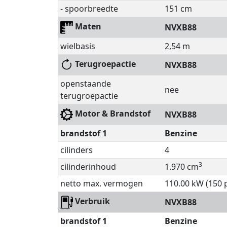
- spoorbreedte
151 cm
Maten
NVXB88
wielbasis
2,54 m
Terugroepactie
NVXB88
openstaande
nee
terugroepactie
Motor & Brandstof
NVXB88
brandstof 1
Benzine
cilinders
4
3
cilinderinhoud
1.970 cm
netto max. vermogen
110.00 kW (150 
Verbruik
NVXB88
brandstof 1
Benzine