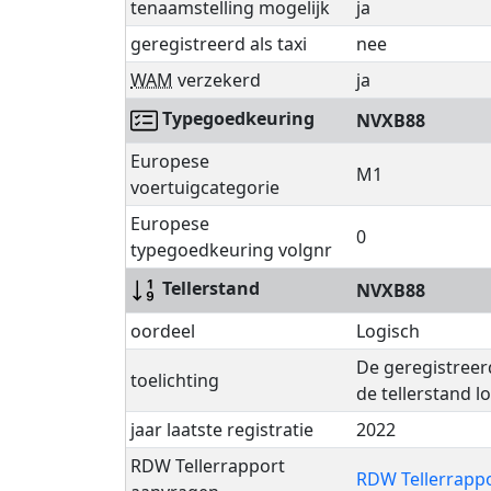
tenaamstelling mogelijk
ja
geregistreerd als taxi
nee
WAM
verzekerd
ja
Typegoedkeuring
NVXB88
Europese
M1
voertuigcategorie
Europese
0
typegoedkeuring volgnr
Tellerstand
NVXB88
oordeel
Logisch
De geregistreer
toelichting
de tellerstand l
jaar laatste registratie
2022
RDW Tellerrapport
RDW Tellerrapp