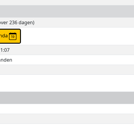
over 236 dagen)
 agenda
11:07
anden