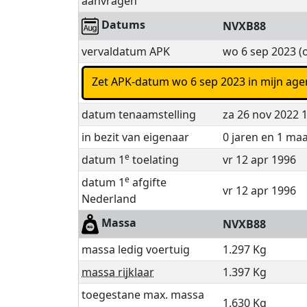
aanvragen
Datums
NVXB88
vervaldatum APK
wo 6 sep 2023 (
Zet APK-datum wo 6 sep 2023 in mijn
datum tenaamstelling
za 26 nov 2022 
in bezit van eigenaar
0 jaren en 1 ma
e
datum 1
toelating
vr 12 apr 1996
e
datum 1
afgifte
vr 12 apr 1996
Nederland
Massa
NVXB88
massa ledig voertuig
1.297 Kg
massa rijklaar
1.397 Kg
toegestane max. massa
1.630 Kg