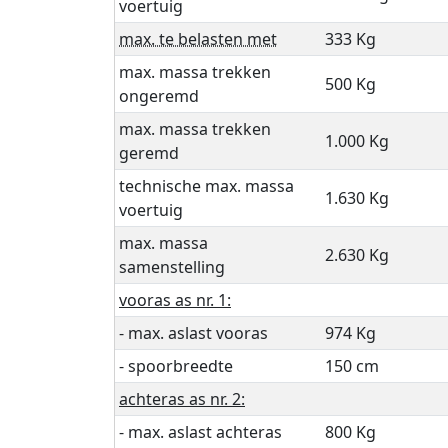
voertuig
max. te belasten met
333 Kg
max. massa trekken
500 Kg
ongeremd
max. massa trekken
1.000 Kg
geremd
technische max. massa
1.630 Kg
voertuig
max. massa
2.630 Kg
samenstelling
vooras as nr. 1:
- max. aslast vooras
974 Kg
- spoorbreedte
150 cm
achteras as nr. 2:
- max. aslast achteras
800 Kg