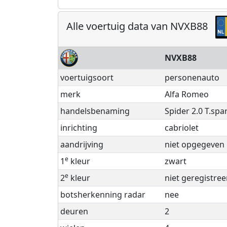
Alle voertuig data van NVXB88
NVXB88
voertuigsoort
personenauto
merk
Alfa Romeo
handelsbenaming
Spider 2.0 T.spa
inrichting
cabriolet
aandrijving
niet opgegeven
e
1
kleur
zwart
e
2
kleur
niet geregistree
botsherkenning radar
nee
deuren
2