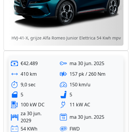
HVJ-41-X, grijze Alfa Romeo Junior Elettrica 54 Kwh mpv
€42.489
ma 30 jun. 2025
410 km
157 pk / 260 Nm
9,0 sec
150 km/u
5
5
100 kW DC
11 kW AC
za 30 jun.
ma 30 jun. 2025
2029
54 KWh
FWD