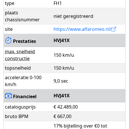
type
FH1
plaats
niet geregistreerd
chassisnummer
site
https://www.alfaromeo.nl/
HVJ41X
Prestaties
max. snelheid
150 km/u
constructie
topsnelheid
150 km/u
acceleratie 0-100
9,0 sec
km/h
HVJ41X
Financieel
catalogusprijs
€ 42.489,00
bruto BPM
€ 667,00
17% bijtelling over €0 tot