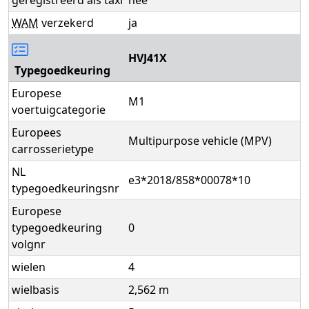
WAM
verzekerd
ja
HVJ41X
Typegoedkeuring
Europese
M1
voertuigcategorie
Europees
Multipurpose vehicle (MPV)
carrosserietype
NL
e3*2018/858*00078*10
typegoedkeuringsnr
Europese
typegoedkeuring
0
volgnr
wielen
4
wielbasis
2,562 m