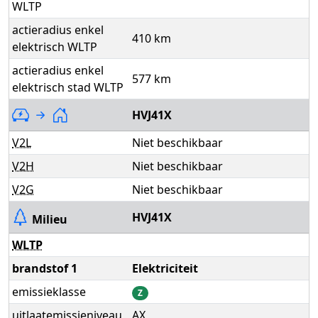
WLTP
actieradius enkel
410 km
elektrisch WLTP
actieradius enkel
577 km
elektrisch stad WLTP
HVJ41X
V2L
Niet beschikbaar
V2H
Niet beschikbaar
V2G
Niet beschikbaar
HVJ41X
Milieu
WLTP
brandstof 1
Elektriciteit
emissieklasse
Z
uitlaatemissieniveau
AX