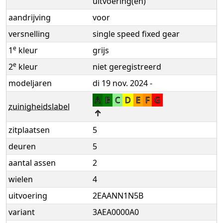
uitvoering(en)
aandrijving
voor
versnelling
single speed fixed gear
e
1
kleur
grijs
e
2
kleur
niet geregistreerd
modeljaren
di 19 nov. 2024 -
A
B
C
D
E
F
G
zuinigheidslabel
↑
zitplaatsen
5
deuren
5
aantal assen
2
wielen
4
uitvoering
2EAANN1N5B
variant
3AEA0000A0