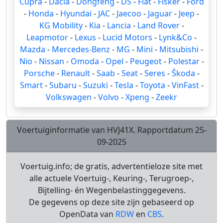
Cupra
-
Dacia
-
Dongfeng
-
DS
-
Fiat
-
Fisker
-
Ford
-
Honda
-
Hyundai
-
JAC
-
Jaecoo
-
Jaguar
-
Jeep
-
KG Mobility
-
Kia
-
Lancia
-
Land Rover
-
Leapmotor
-
Lexus
-
Lucid Motors
-
Lynk&Co
-
Mazda
-
Mercedes-Benz
-
MG
-
Mini
-
Mitsubishi
-
Nio
-
Nissan
-
Omoda
-
Opel
-
Peugeot
-
Polestar
-
Porsche
-
Renault
-
Saab
-
Seat
-
Seres
-
Škoda
-
Smart
-
Subaru
-
Suzuki
-
Tesla
-
Toyota
-
VinFast
-
Volkswagen
-
Volvo
-
Xpeng
-
Zeekr
Voertuiginformatie van HVJ41X. Rapportdatum 25-
09-2025
Voertuig.info; de gratis, advertentieloze site met
alle actuele Voertuig-, Keuring-, Terugroep-,
Bijtelling- én Wegenbelastinggegevens.
De gegevens op deze site zijn gebaseerd op
OpenData van
RDW
en
CBS
.