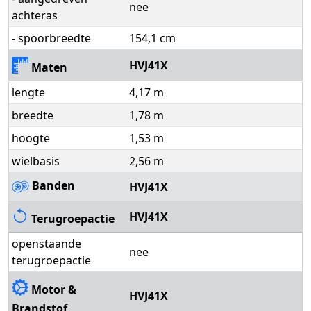
nee
achteras
- spoorbreedte
154,1 cm
HVJ41X
Maten
lengte
4,17 m
breedte
1,78 m
hoogte
1,53 m
wielbasis
2,56 m
Banden
HVJ41X
HVJ41X
Terugroepactie
openstaande
nee
terugroepactie
Motor &
HVJ41X
Brandstof