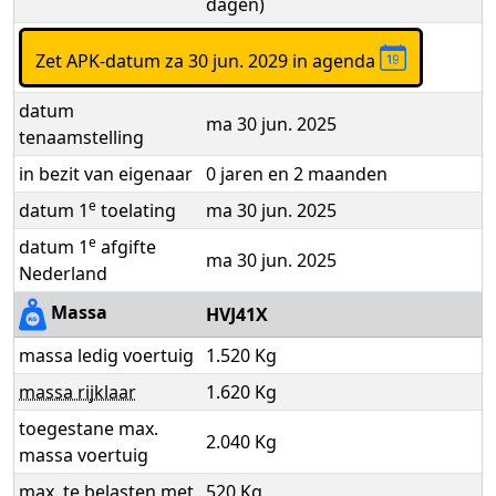
dagen)
Zet APK-datum za 30 jun. 2029 in agenda
datum
ma 30 jun. 2025
tenaamstelling
in bezit van eigenaar
0 jaren en 2 maanden
e
datum 1
toelating
ma 30 jun. 2025
e
datum 1
afgifte
ma 30 jun. 2025
Nederland
Massa
HVJ41X
massa ledig voertuig
1.520 Kg
massa rijklaar
1.620 Kg
toegestane max.
2.040 Kg
massa voertuig
max. te belasten met
520 Kg