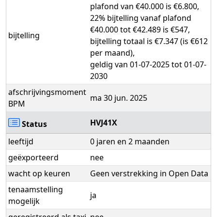
plafond van €40.000 is €6.800,
22% bijtelling vanaf plafond
€40.000 tot €42.489 is €547,
bijtelling
bijtelling totaal is €7.347 (is €612
per maand),
geldig van 01-07-2025 tot 01-07-
2030
afschrijvingsmoment
ma 30 jun. 2025
BPM
HVJ41X
Status
leeftijd
0 jaren en 2 maanden
geëxporteerd
nee
wacht op keuren
Geen verstrekking in Open Data
tenaamstelling
ja
mogelijk
geregistreerd als taxi
nee