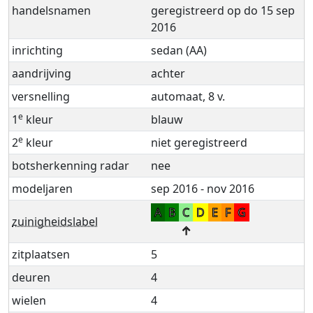
handelsnamen
geregistreerd op do 15 sep
2016
inrichting
sedan (AA)
aandrijving
achter
versnelling
automaat, 8 v.
e
1
kleur
blauw
e
2
kleur
niet geregistreerd
botsherkenning radar
nee
modeljaren
sep 2016 - nov 2016
A
B
C
D
E
F
G
zuinigheidslabel
↑
zitplaatsen
5
deuren
4
wielen
4