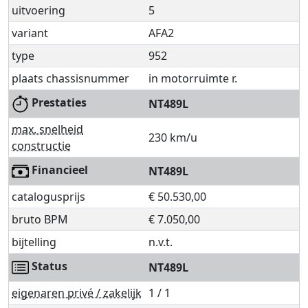
uitvoering
5
variant
AFA2
type
952
plaats chassisnummer
in motorruimte r.
Prestaties
NT489L
max. snelheid
230 km/u
constructie
Financieel
NT489L
catalogusprijs
€ 50.530,00
bruto BPM
€ 7.050,00
bijtelling
n.v.t.
Status
NT489L
eigenaren privé / zakelijk
1 / 1