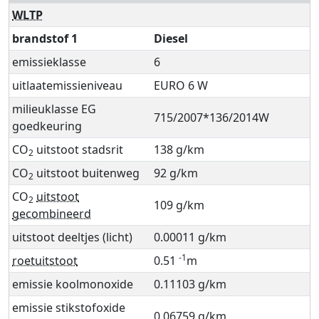
WLTP
brandstof 1
Diesel
emissieklasse
6
uitlaatemissieniveau
EURO 6 W
milieuklasse EG
715/2007*136/2014W
goedkeuring
CO
uitstoot stadsrit
138 g/km
2
CO
uitstoot buitenweg
92 g/km
2
CO
uitstoot
2
109 g/km
gecombineerd
uitstoot deeltjes (licht)
0.00011 g/km
-1
roetuitstoot
0.51
m
emissie koolmonoxide
0.11103 g/km
emissie stikstofoxide
0.06759 g/km