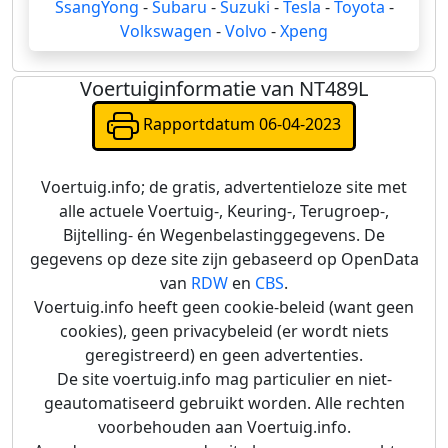
SsangYong
-
Subaru
-
Suzuki
-
Tesla
-
Toyota
-
Volkswagen
-
Volvo
-
Xpeng
Voertuiginformatie van NT489L
Rapportdatum 06-04-2023
Voertuig.info; de gratis, advertentieloze site met
alle actuele Voertuig-, Keuring-, Terugroep-,
Bijtelling- én Wegenbelastinggegevens. De
gegevens op deze site zijn gebaseerd op OpenData
van
RDW
en
CBS
.
Voertuig.info heeft geen cookie-beleid (want geen
cookies), geen privacybeleid (er wordt niets
geregistreerd) en geen advertenties.
De site voertuig.info mag particulier en niet-
geautomatiseerd gebruikt worden. Alle rechten
voorbehouden aan Voertuig.info.