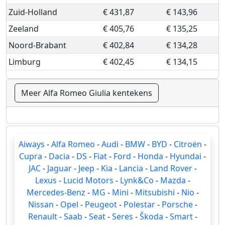
Zuid-Holland
€ 431,87
€ 143,96
Zeeland
€ 405,76
€ 135,25
Noord-Brabant
€ 402,84
€ 134,28
Limburg
€ 402,45
€ 134,15
Meer Alfa Romeo Giulia kentekens
Aiways
-
Alfa Romeo
-
Audi
-
BMW
-
BYD
-
Citroën
-
Cupra
-
Dacia
-
DS
-
Fiat
-
Ford
-
Honda
-
Hyundai
-
JAC
-
Jaguar
-
Jeep
-
Kia
-
Lancia
-
Land Rover
-
Lexus
-
Lucid Motors
-
Lynk&Co
-
Mazda
-
Mercedes-Benz
-
MG
-
Mini
-
Mitsubishi
-
Nio
-
Nissan
-
Opel
-
Peugeot
-
Polestar
-
Porsche
-
Renault
-
Saab
-
Seat
-
Seres
-
Škoda
-
Smart
-