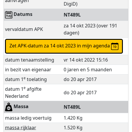
aanvragen
DigiD)
Datums
NT489L
za 14 okt 2023 (over 191
vervaldatum APK
dagen)
Zet APK-datum za 14 okt 2023 in mijn agenda
datum tenaamstelling
vr 14 okt 2022 15:16
in bezit van eigenaar
0 jaren en 5 maanden
e
datum 1
toelating
do 20 apr 2017
e
datum 1
afgifte
do 20 apr 2017
Nederland
Massa
NT489L
massa ledig voertuig
1.420 Kg
massa rijklaar
1.520 Kg