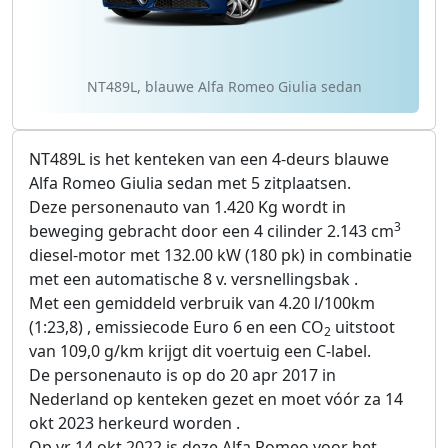
NT489L, blauwe Alfa Romeo Giulia sedan
NT489L is het kenteken van een 4-deurs blauwe
Alfa Romeo Giulia sedan met 5 zitplaatsen.
Deze personenauto van 1.420 Kg wordt in
3
beweging gebracht door een 4 cilinder 2.143 cm
diesel-motor met 132.00 kW (180 pk) in combinatie
met een automatische 8 v. versnellingsbak .
Met een gemiddeld verbruik van 4.20 l/100km
(1:23,8) , emissiecode Euro 6 en een CO
uitstoot
2
van 109,0 g/km krijgt dit voertuig een C-label.
De personenauto is op do 20 apr 2017 in
Nederland op kenteken gezet en moet vóór za 14
okt 2023 herkeurd worden .
Op vr 14 okt 2022 is deze Alfa Romeo voor het