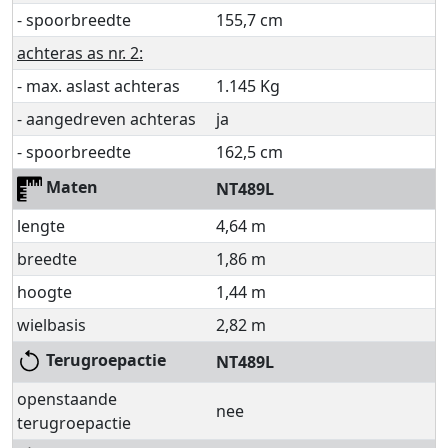
- spoorbreedte
155,7 cm
achteras as nr. 2:
- max. aslast achteras
1.145 Kg
- aangedreven achteras
ja
- spoorbreedte
162,5 cm
Maten
NT489L
lengte
4,64 m
breedte
1,86 m
hoogte
1,44 m
wielbasis
2,82 m
Terugroepactie
NT489L
openstaande
nee
terugroepactie