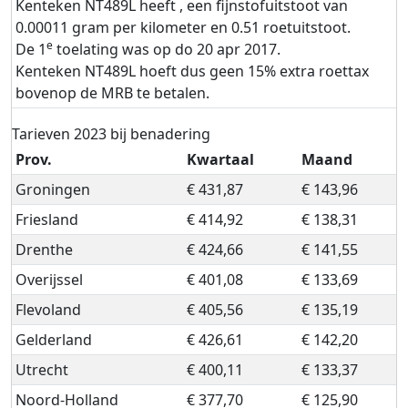
Kenteken NT489L heeft , een fijnstofuitstoot van
0.00011 gram per kilometer en 0.51 roetuitstoot.
e
De 1
toelating was op do 20 apr 2017.
Kenteken NT489L hoeft dus geen 15% extra roettax
bovenop de MRB te betalen.
Tarieven 2023 bij benadering
Prov.
Kwartaal
Maand
Groningen
€ 431,87
€ 143,96
Friesland
€ 414,92
€ 138,31
Drenthe
€ 424,66
€ 141,55
Overijssel
€ 401,08
€ 133,69
Flevoland
€ 405,56
€ 135,19
Gelderland
€ 426,61
€ 142,20
Utrecht
€ 400,11
€ 133,37
Noord-Holland
€ 377,70
€ 125,90