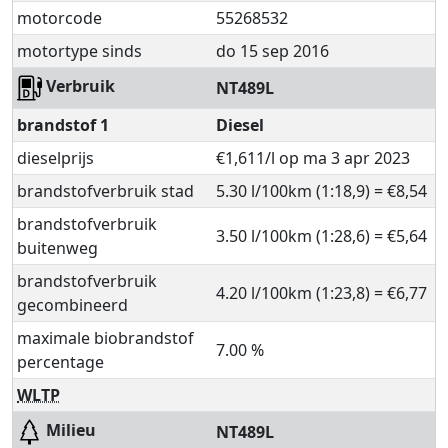
motorcode
55268532
motortype sinds
do 15 sep 2016
Verbruik
NT489L
brandstof 1
Diesel
dieselprijs
€1,611/l op ma 3 apr 2023
brandstofverbruik stad
5.30 l/100km (1:18,9) = €8,54
brandstofverbruik
3.50 l/100km (1:28,6) = €5,64
buitenweg
brandstofverbruik
4.20 l/100km (1:23,8) = €6,77
gecombineerd
maximale biobrandstof
7.00 %
percentage
WLTP
Milieu
NT489L