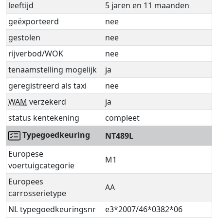
leeftijd
5 jaren en 11 maanden
geëxporteerd
nee
gestolen
nee
rijverbod/WOK
nee
tenaamstelling mogelijk
ja
geregistreerd als taxi
nee
WAM
verzekerd
ja
status kentekening
compleet
Typegoedkeuring
NT489L
Europese
M1
voertuigcategorie
Europees
AA
carrosserietype
NL typegoedkeuringsnr
e3*2007/46*0382*06