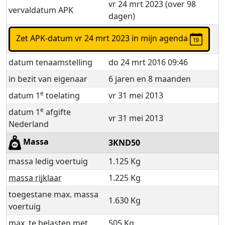
vr 24 mrt 2023 (over 98
vervaldatum APK
dagen)
Zet APK-datum vr 24 mrt 2023 in mijn agenda
datum tenaamstelling
do 24 mrt 2016 09:46
in bezit van eigenaar
6 jaren en 8 maanden
e
datum 1
toelating
vr 31 mei 2013
e
datum 1
afgifte
vr 31 mei 2013
Nederland
Massa
3KND50
massa ledig voertuig
1.125 Kg
massa rijklaar
1.225 Kg
toegestane max. massa
1.630 Kg
voertuig
max. te belasten met
505 Kg