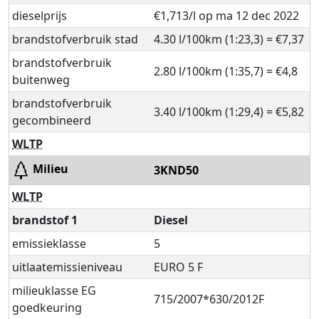
dieselprijs
€1,713/l op ma 12 dec 2022
brandstofverbruik stad
4.30 l/100km (1:23,3) = €7,37
brandstofverbruik
2.80 l/100km (1:35,7) = €4,8
buitenweg
brandstofverbruik
3.40 l/100km (1:29,4) = €5,82
gecombineerd
WLTP
Milieu
3KND50
WLTP
brandstof 1
Diesel
emissieklasse
5
uitlaatemissieniveau
EURO 5 F
milieuklasse EG
715/2007*630/2012F
goedkeuring