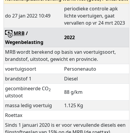
periodieke controle apk
do 27 jan 2022 10:49
lichte voertuigen, gaat
vervallen op vr 24 mrt 2023
MRB
/
2022
Wegenbelasting
MRB wordt berekend op basis van voertuigsoort,
brandstof, uitstoot, gewicht en provincie.
voertuigsoort
Personenauto
brandstof 1
Diesel
gecombineerde CO
2
88 g/km
uitstoot
massa ledig voertuig
1.125 Kg
Roettax
Sinds 1 januari 2020 is er voor vervuilende diesels een
fijnstoftoeslag van 15% op de MRB (de roettax).