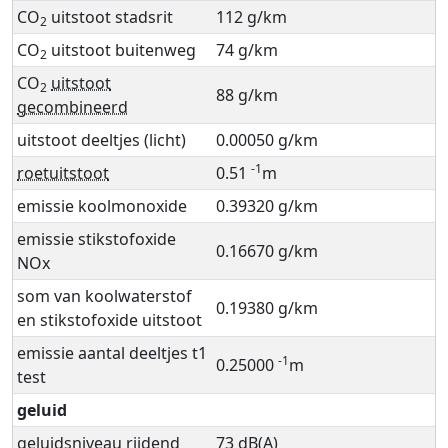
CO
uitstoot stadsrit
112 g/km
2
CO
uitstoot buitenweg
74 g/km
2
CO
uitstoot
2
88 g/km
gecombineerd
uitstoot deeltjes (licht)
0.00050 g/km
-1
roetuitstoot
0.51
m
emissie koolmonoxide
0.39320 g/km
emissie stikstofoxide
0.16670 g/km
NOx
som van koolwaterstof
0.19380 g/km
en stikstofoxide uitstoot
emissie aantal deeltjes t1
-1
0.25000
m
test
geluid
geluidsniveau rijdend
73 dB(A)