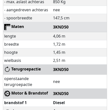
- max. aslast achteras
850 Kg
- aangedreven achteras
nee
- spoorbreedte
147,5 cm
Maten
3KND50
lengte
4,06 m
breedte
1,72 m
hoogte
1,45 m
wielbasis
2,51 m
Terugroepactie
3KND50
openstaande
nee
terugroepactie
Motor & Brandstof
3KND50
brandstof 1
Diesel