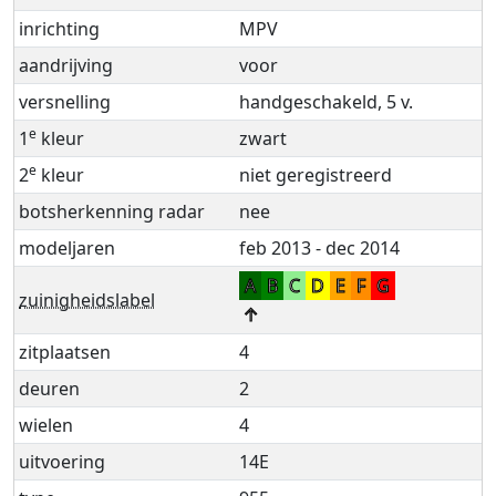
inrichting
MPV
aandrijving
voor
versnelling
handgeschakeld, 5 v.
e
1
kleur
zwart
e
2
kleur
niet geregistreerd
botsherkenning radar
nee
modeljaren
feb 2013 - dec 2014
A
B
C
D
E
F
G
zuinigheidslabel
↑
zitplaatsen
4
deuren
2
wielen
4
uitvoering
14E