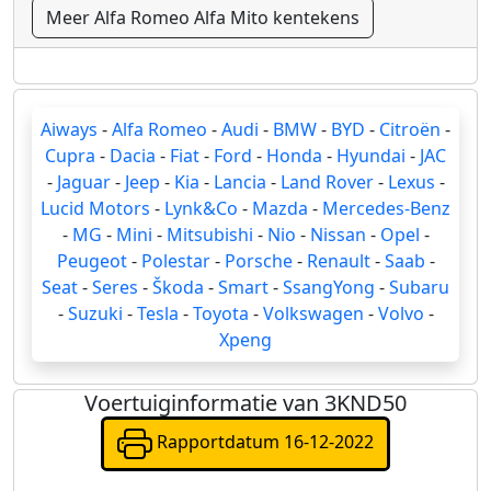
Meer Alfa Romeo Alfa Mito kentekens
Aiways
-
Alfa Romeo
-
Audi
-
BMW
-
BYD
-
Citroën
-
Cupra
-
Dacia
-
Fiat
-
Ford
-
Honda
-
Hyundai
-
JAC
-
Jaguar
-
Jeep
-
Kia
-
Lancia
-
Land Rover
-
Lexus
-
Lucid Motors
-
Lynk&Co
-
Mazda
-
Mercedes-Benz
-
MG
-
Mini
-
Mitsubishi
-
Nio
-
Nissan
-
Opel
-
Peugeot
-
Polestar
-
Porsche
-
Renault
-
Saab
-
Seat
-
Seres
-
Škoda
-
Smart
-
SsangYong
-
Subaru
-
Suzuki
-
Tesla
-
Toyota
-
Volkswagen
-
Volvo
-
Xpeng
Voertuiginformatie van 3KND50
Rapportdatum 16-12-2022