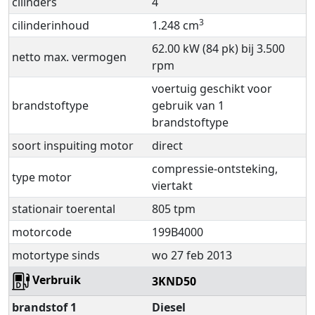
cilinders
4
3
cilinderinhoud
1.248 cm
62.00 kW (84 pk) bij 3.500
netto max. vermogen
rpm
voertuig geschikt voor
brandstoftype
gebruik van 1
brandstoftype
soort inspuiting motor
direct
compressie-ontsteking,
type motor
viertakt
stationair toerental
805 tpm
motorcode
199B4000
motortype sinds
wo 27 feb 2013
Verbruik
3KND50
brandstof 1
Diesel