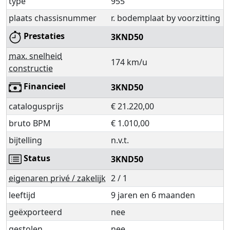
type
955
plaats chassisnummer
r. bodemplaat by voorzitting
Prestaties
3KND50
max. snelheid
174 km/u
constructie
Financieel
3KND50
catalogusprijs
€ 21.220,00
bruto BPM
€ 1.010,00
bijtelling
n.v.t.
Status
3KND50
eigenaren privé / zakelijk
2 / 1
leeftijd
9 jaren en 6 maanden
geëxporteerd
nee
gestolen
nee