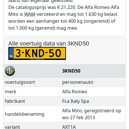
laatst van eigenaar gewisseld.
De catalogusprijs was € 21.220. De Alfa Romeo Alfa
Mito is
WAM
-verzekerd en mag tot 1.630 kg belast
worden een aanhanger tot 400 kg (ongeremd) of
tot 1.000 kg (geremd) mag mee.
Alle voertuig data van 3KND50
3KND50
voertuigsoort
personenauto
merk
Alfa Romeo
fabrikant
Fca Italy Spa
Alfa Mito, geregistreerd op
handelsbenaming
wo 27 feb 2013
variant
AXT1A