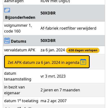
aanvragen
RDW met DigiD)
50XDBR
Bijzonderheden
volgnummer 1,
Af-fabriek roetfilter verwijderd
code 160
50XDBR
Datums
vervaldatum APK
za 6 jan. 2024
-638 dagen verlopen
Zet APK-datum za 6 jan. 2024 in agenda
datum
vr 3 mrt. 2023
tenaamstelling
in bezit van
2 jaren en 7 maanden
eigenaar
e
datum 1
toelating
ma 2 apr. 2007
e