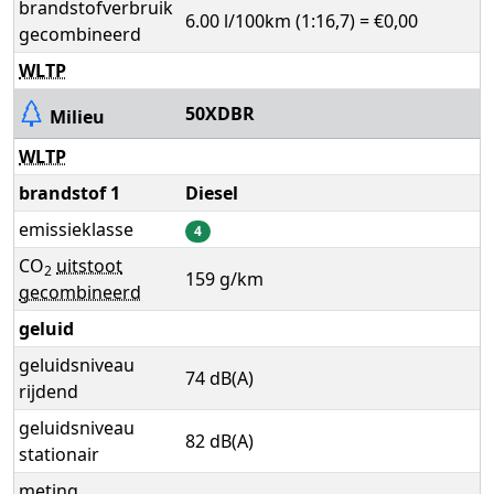
brandstofverbruik
6.00 l/100km (1:16,7) = €0,00
gecombineerd
WLTP
50XDBR
Milieu
WLTP
brandstof 1
Diesel
emissieklasse
4
CO
uitstoot
2
159 g/km
gecombineerd
geluid
geluidsniveau
74 dB(A)
rijdend
geluidsniveau
82 dB(A)
stationair
meting