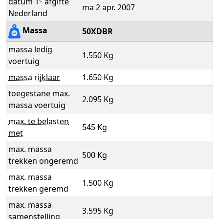
datum 1
afgifte
ma 2 apr. 2007
Nederland
Massa
50XDBR
massa ledig
1.550 Kg
voertuig
massa rijklaar
1.650 Kg
toegestane max.
2.095 Kg
massa voertuig
max. te belasten
545 Kg
met
max. massa
500 Kg
trekken ongeremd
max. massa
1.500 Kg
trekken geremd
max. massa
3.595 Kg
samenstelling