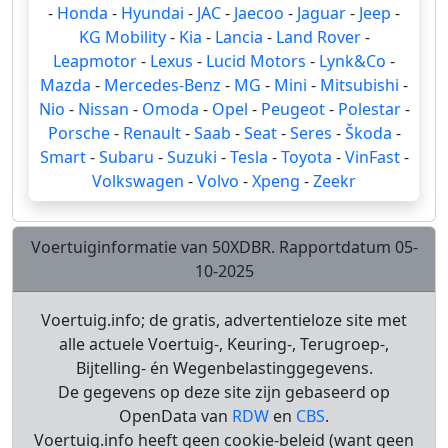
-
Honda
-
Hyundai
-
JAC
-
Jaecoo
-
Jaguar
-
Jeep
-
KG Mobility
-
Kia
-
Lancia
-
Land Rover
-
Leapmotor
-
Lexus
-
Lucid Motors
-
Lynk&Co
-
Mazda
-
Mercedes-Benz
-
MG
-
Mini
-
Mitsubishi
-
Nio
-
Nissan
-
Omoda
-
Opel
-
Peugeot
-
Polestar
-
Porsche
-
Renault
-
Saab
-
Seat
-
Seres
-
Škoda
-
Smart
-
Subaru
-
Suzuki
-
Tesla
-
Toyota
-
VinFast
-
Volkswagen
-
Volvo
-
Xpeng
-
Zeekr
Voertuiginformatie van 50XDBR. Rapportdatum 05-
10-2025
Voertuig.info; de gratis, advertentieloze site met
alle actuele Voertuig-, Keuring-, Terugroep-,
Bijtelling- én Wegenbelastinggegevens.
De gegevens op deze site zijn gebaseerd op
OpenData van
RDW
en
CBS
.
Voertuig.info heeft geen cookie-beleid (want geen