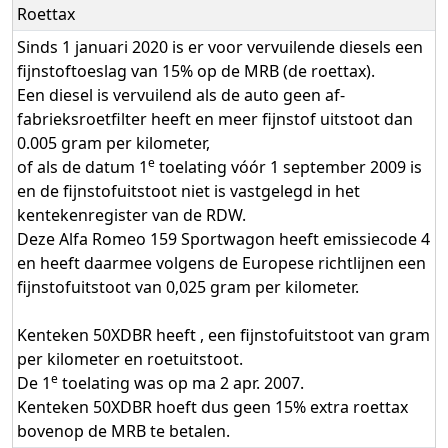
Roettax
Sinds 1 januari 2020 is er voor vervuilende diesels een
fijnstoftoeslag van 15% op de MRB (de roettax).
Een diesel is vervuilend als de auto geen af-
fabrieksroetfilter heeft en meer fijnstof uitstoot dan
0.005 gram per kilometer,
e
of als de datum 1
toelating vóór 1 september 2009 is
en de fijnstofuitstoot niet is vastgelegd in het
kentekenregister van de RDW.
Deze Alfa Romeo 159 Sportwagon heeft emissiecode 4
en heeft daarmee volgens de Europese richtlijnen een
fijnstofuitstoot van 0,025 gram per kilometer.
Kenteken 50XDBR heeft , een fijnstofuitstoot van gram
per kilometer en roetuitstoot.
e
De 1
toelating was op ma 2 apr. 2007.
Kenteken 50XDBR hoeft dus geen 15% extra roettax
bovenop de MRB te betalen.