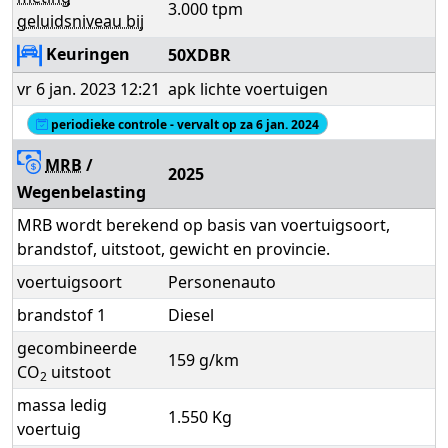
3.000 tpm
geluidsniveau bij
Keuringen
50XDBR
vr 6 jan. 2023 12:21
apk lichte voertuigen
periodieke controle - vervalt op za 6 jan. 2024
MRB
/
2025
Wegenbelasting
MRB wordt berekend op basis van voertuigsoort,
brandstof, uitstoot, gewicht en provincie.
voertuigsoort
Personenauto
brandstof 1
Diesel
gecombineerde
159 g/km
CO
uitstoot
2
massa ledig
1.550 Kg
voertuig