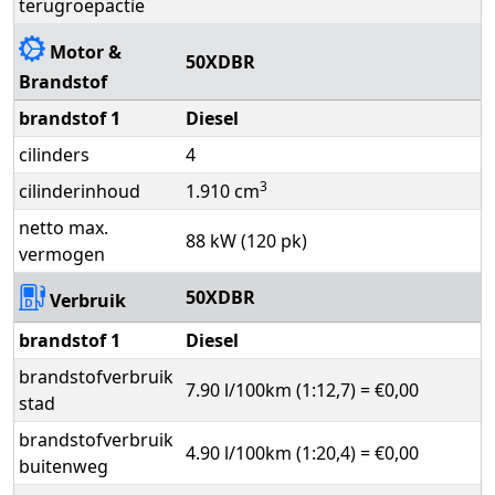
terugroepactie
Motor &
50XDBR
Brandstof
brandstof 1
Diesel
cilinders
4
3
cilinderinhoud
1.910 cm
netto max.
88 kW (120 pk)
vermogen
50XDBR
Verbruik
brandstof 1
Diesel
brandstofverbruik
7.90 l/100km (1:12,7) = €0,00
stad
brandstofverbruik
4.90 l/100km (1:20,4) = €0,00
buitenweg