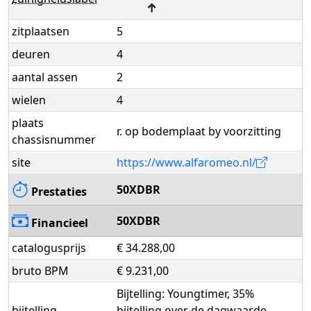
↑
zitplaatsen
5
deuren
4
aantal assen
2
wielen
4
plaats
r. op bodemplaat by voorzitting
chassisnummer
site
https://www.alfaromeo.nl/
50XDBR
Prestaties
50XDBR
Financieel
catalogusprijs
€ 34.288,00
bruto BPM
€ 9.231,00
Bijtelling: Youngtimer, 35%
bijtelling
bijtelling over de dagwaarde,