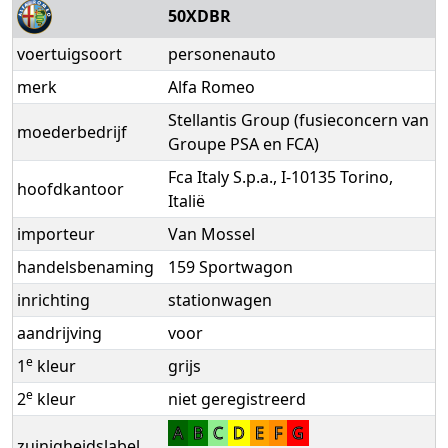
50XDBR
voertuigsoort
personenauto
merk
Alfa Romeo
Stellantis Group (fusieconcern van
moederbedrijf
Groupe PSA en FCA)
Fca Italy S.p.a., I-10135 Torino,
hoofdkantoor
Italië
importeur
Van Mossel
handelsbenaming
159 Sportwagon
inrichting
stationwagen
aandrijving
voor
e
1
kleur
grijs
e
2
kleur
niet geregistreerd
A
B
C
D
E
F
G
zuinigheidslabel