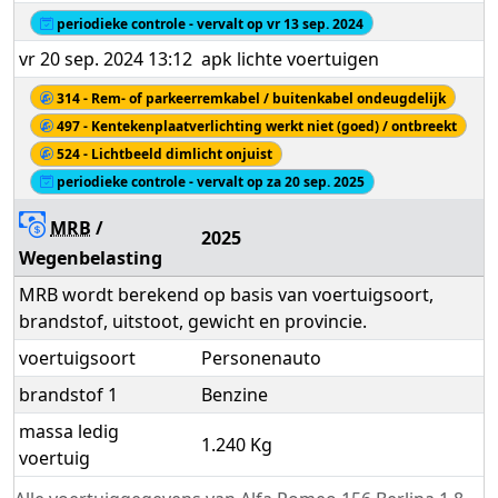
periodieke controle - vervalt op vr 13 sep. 2024
vr 20 sep. 2024 13:12
apk lichte voertuigen
314 - Rem- of parkeerremkabel / buitenkabel ondeugdelijk
497 - Kentekenplaatverlichting werkt niet (goed) / ontbreekt
524 - Lichtbeeld dimlicht onjuist
periodieke controle - vervalt op za 20 sep. 2025
MRB
/
2025
Wegenbelasting
MRB wordt berekend op basis van voertuigsoort,
brandstof, uitstoot, gewicht en provincie.
voertuigsoort
Personenauto
brandstof 1
Benzine
massa ledig
1.240 Kg
voertuig