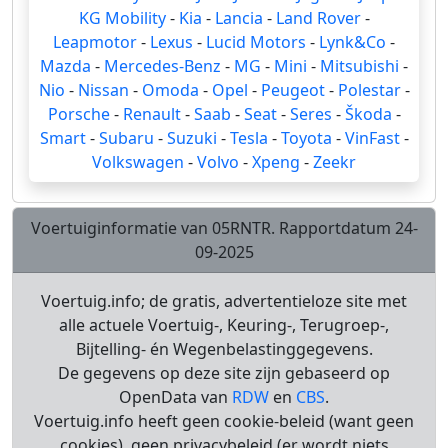
KG Mobility
-
Kia
-
Lancia
-
Land Rover
-
Leapmotor
-
Lexus
-
Lucid Motors
-
Lynk&Co
-
Mazda
-
Mercedes-Benz
-
MG
-
Mini
-
Mitsubishi
-
Nio
-
Nissan
-
Omoda
-
Opel
-
Peugeot
-
Polestar
-
Porsche
-
Renault
-
Saab
-
Seat
-
Seres
-
Škoda
-
Smart
-
Subaru
-
Suzuki
-
Tesla
-
Toyota
-
VinFast
-
Volkswagen
-
Volvo
-
Xpeng
-
Zeekr
Voertuiginformatie van 05RNTR. Rapportdatum 24-
09-2025
Voertuig.info; de gratis, advertentieloze site met
alle actuele Voertuig-, Keuring-, Terugroep-,
Bijtelling- én Wegenbelastinggegevens.
De gegevens op deze site zijn gebaseerd op
OpenData van
RDW
en
CBS
.
Voertuig.info heeft geen cookie-beleid (want geen
cookies), geen privacybeleid (er wordt niets