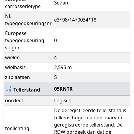
Sedan
carrosserietype
NL
e3*98/14*0034*18
typegoedkeuringsnr
Europese
typegoedkeuring
0
volgnr
wielen
4
wielbasis
2,595 m
zitplaatsen
5
05RNTR
Tellerstand
oordeel
Logisch
De geregistreerde tellerstand is
telkens hoger dan de daarvoor
geregistreerde tellerstand. De
toelichting
RDW oordeelt dan dat de