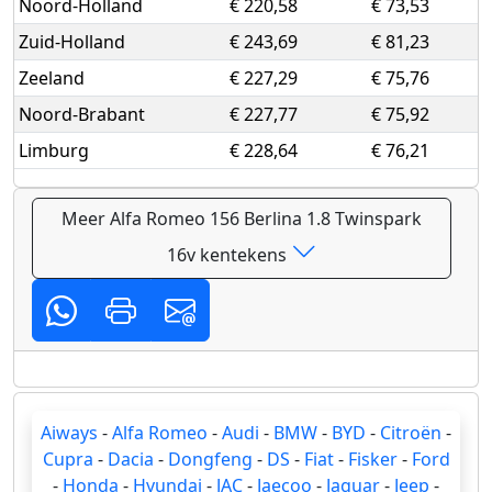
Noord-Holland
€ 220,58
€ 73,53
Zuid-Holland
€ 243,69
€ 81,23
Zeeland
€ 227,29
€ 75,76
Noord-Brabant
€ 227,77
€ 75,92
Limburg
€ 228,64
€ 76,21
Meer Alfa Romeo 156 Berlina 1.8 Twinspark
16v kentekens
Aiways
-
Alfa Romeo
-
Audi
-
BMW
-
BYD
-
Citroën
-
Cupra
-
Dacia
-
Dongfeng
-
DS
-
Fiat
-
Fisker
-
Ford
-
Honda
-
Hyundai
-
JAC
-
Jaecoo
-
Jaguar
-
Jeep
-