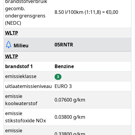
brandstofverbruik
gecomb.
8.50 l/100km (1:11,8) = €0,00
ondergrensgrens
(NEDC)
WLTP
05RNTR
Milieu
WLTP
brandstof 1
Benzine
emissieklasse
3
uitlaatemissieniveau
EURO 3
emissie
0.07600 g/km
koolwaterstof
emissie
0.03800 g/km
stikstofoxide NOx
emissie
0.33800 g/km