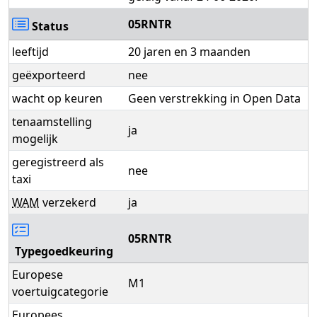
05RNTR
Status
leeftijd
20 jaren en 3 maanden
geëxporteerd
nee
wacht op keuren
Geen verstrekking in Open Data
tenaamstelling
ja
mogelijk
geregistreerd als
nee
taxi
WAM
verzekerd
ja
05RNTR
Typegoedkeuring
Europese
M1
voertuigcategorie
Europees