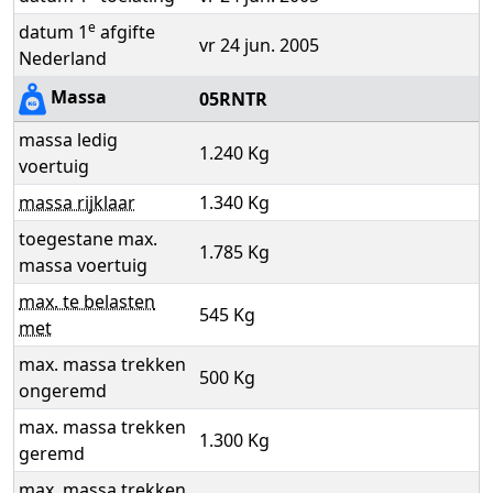
e
datum 1
afgifte
vr 24 jun. 2005
Nederland
Massa
05RNTR
massa ledig
1.240 Kg
voertuig
massa rijklaar
1.340 Kg
toegestane max.
1.785 Kg
massa voertuig
max. te belasten
545 Kg
met
max. massa trekken
500 Kg
ongeremd
max. massa trekken
1.300 Kg
geremd
max. massa trekken