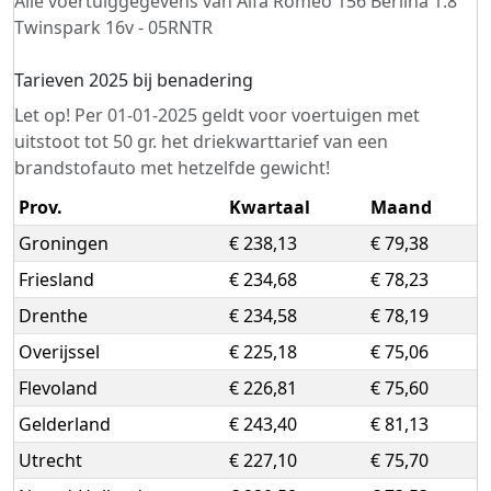
Alle voertuiggegevens van Alfa Romeo 156 Berlina 1.8
Twinspark 16v - 05RNTR
Tarieven 2025 bij benadering
Let op! Per 01-01-2025 geldt voor voertuigen met
uitstoot tot 50 gr. het driekwarttarief van een
brandstofauto met hetzelfde gewicht!
Prov.
Kwartaal
Maand
Groningen
€ 238,13
€ 79,38
Friesland
€ 234,68
€ 78,23
Drenthe
€ 234,58
€ 78,19
Overijssel
€ 225,18
€ 75,06
Flevoland
€ 226,81
€ 75,60
Gelderland
€ 243,40
€ 81,13
Utrecht
€ 227,10
€ 75,70