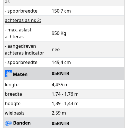
as
- spoorbreedte
150,7 cm
achteras as nr. 2:
- max. aslast
950 Kg
achteras
- aangedreven
nee
achteras indicator
- spoorbreedte
149,4 cm
05RNTR
Maten
lengte
4,435 m
breedte
1,74 - 1,76 m
hoogte
1,39 - 1,43 m
wielbasis
2,59 m
Banden
05RNTR