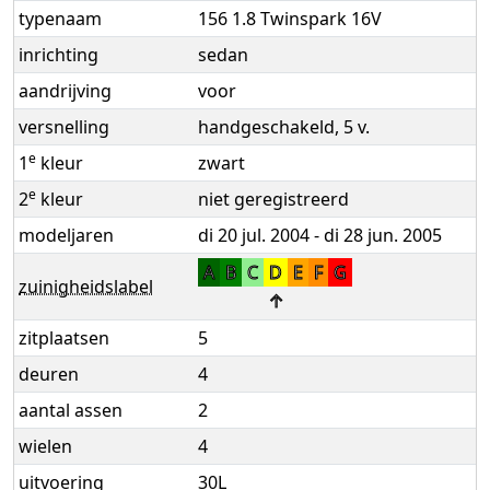
typenaam
156 1.8 Twinspark 16V
inrichting
sedan
aandrijving
voor
versnelling
handgeschakeld, 5 v.
e
1
kleur
zwart
e
2
kleur
niet geregistreerd
modeljaren
di 20 jul. 2004 - di 28 jun. 2005
A
B
C
D
E
F
G
zuinigheidslabel
↑
zitplaatsen
5
deuren
4
aantal assen
2
wielen
4
uitvoering
30L