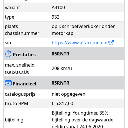
variant
A3100
type
932
plaats
op r. schroefveerkoker onder
chassisnummer
motorkap
site
https://www.alfaromeo.nl/
05RNTR
Prestaties
max. snelheid
208 km/u
constructie
05RNTR
Financieel
catalogusprijs
niet opgegeven
bruto BPM
€ 6.817,00
Bijtelling: Youngtimer, 35%
bijtelling
bijtelling over de dagwaarde,
geldig vanaf 24-06-2020.