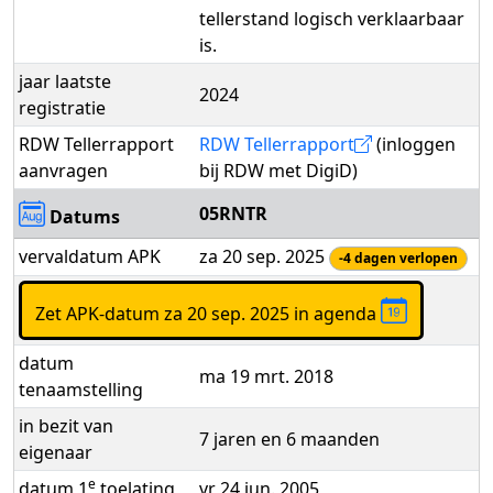
tellerstand logisch verklaarbaar
is.
jaar laatste
2024
registratie
RDW Tellerrapport
RDW Tellerrapport
(inloggen
aanvragen
bij RDW met DigiD)
05RNTR
Datums
vervaldatum APK
za 20 sep. 2025
-4 dagen verlopen
Zet APK-datum za 20 sep. 2025 in agenda
datum
ma 19 mrt. 2018
tenaamstelling
in bezit van
7 jaren en 6 maanden
eigenaar
e
datum 1
toelating
vr 24 jun. 2005