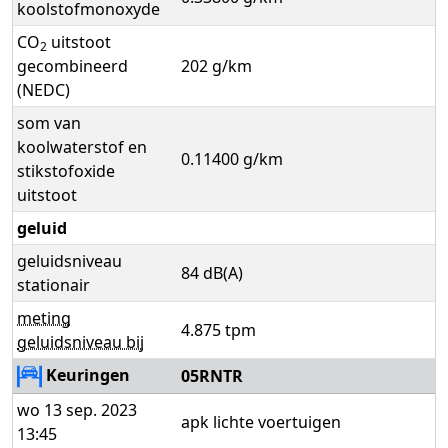
koolstofmonoxyde
CO
uitstoot
2
gecombineerd
202 g/km
(NEDC)
som van
koolwaterstof en
0.11400 g/km
stikstofoxide
uitstoot
geluid
geluidsniveau
84 dB(A)
stationair
meting
4.875 tpm
geluidsniveau bij
Keuringen
05RNTR
wo 13 sep. 2023
apk lichte voertuigen
13:45